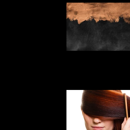
beStock_241447157