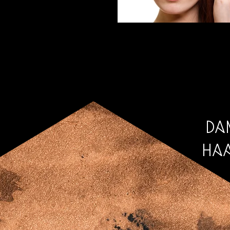
Hair Sisters Ludwigsfelde
Da
Ha