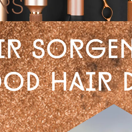
wir sorge
od hair d