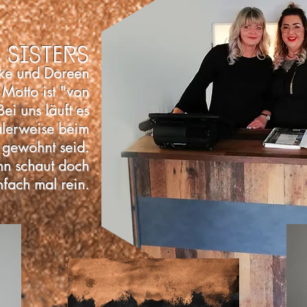
 sisters
ke und Doreen
 Motto ist "von
B
ei uns läuft es
alerweise beim
r gewohnt seid.
n schaut doch
nfach mal rein.