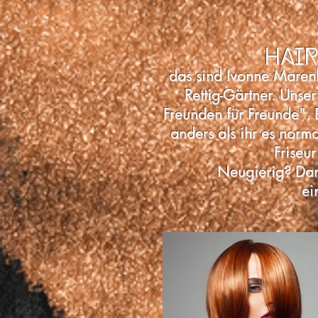
hair
das sind Ivonne Maren
Rettig-Gärtner.
Unser
Freunden für Freunde". 
anders als ihr es norm
Friseu
Neugierig
?
Dan
ei