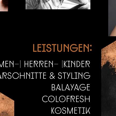
Hair Sisters Ludwigsfelde
Leistungen:
men-| Herren- |Kinder
arschnitte & Styling
Balayage
Colofresh
Kosmetik