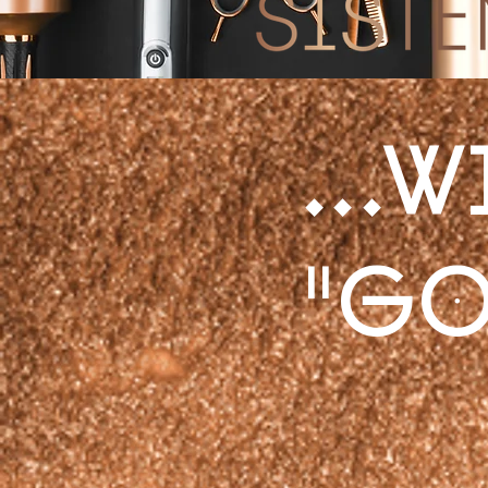
...
"go