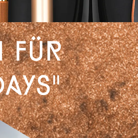
n für
ays"